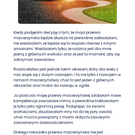
Kiedy podjęłam decyzję o tym, że moja przerwa
macierzyńska będzie dłuższa niż pierwotnie zakładałam,
nie wiedziałam, że będzie się to wiązało również z innymi
zmianami. Wiedziałam tylko, że rodzina jest dla mnie
jedną z głównych wartości oraz że jest to moment, aby się
zatrzymać zawodowo.
Rodzicielstwo jest jednak takim okresem, który dla wielu z
nas wiąże się z dużym rozwojem. I to nie tylko z rozwojem w
ramach macierzyństwa, choć to jest jeden z głównych
obszarów oraz motor do rozwoju w ogóle.
Ja podczas mojej przerwy macierzyńskiej zdobyłam nowe
kompetencje zawodowe mimo, iż pierwotnie traktowałam
je tylko jako ogromną pasję. Podążając za swoimi
wartościami, zbudowałam inny niż do tej pory zawód,
choć mocno powiązany z moimi dotychczasowymi
zawodowymi doświadczeniami.
Dlatego nierzadko przerwa macierzyńska nie jest