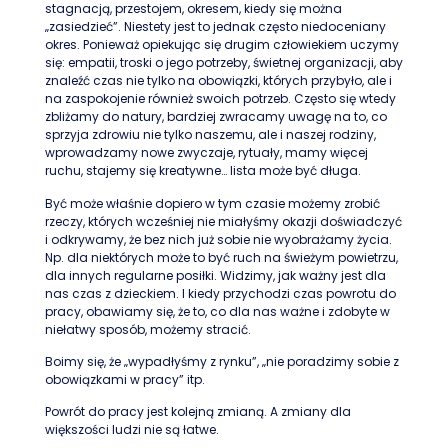
stagnacją, przestojem, okresem, kiedy się można
„zasiedzieć”. Niestety jest to jednak często niedoceniany
okres. Ponieważ opiekując się drugim człowiekiem uczymy
się: empatii, troski o jego potrzeby, świetnej organizacji, aby
znaleźć czas nie tylko na obowiązki, których przybyło, ale i
na zaspokojenie również swoich potrzeb. Często się wtedy
zbliżamy do natury, bardziej zwracamy uwagę na to, co
sprzyja zdrowiu nie tylko naszemu, ale i naszej rodziny,
wprowadzamy nowe zwyczaje, rytuały, mamy więcej
ruchu, stajemy się kreatywne… lista może być długa.
Być może właśnie dopiero w tym czasie możemy zrobić
rzeczy, których wcześniej nie miałyśmy okazji doświadczyć
i odkrywamy, że bez nich już sobie nie wyobrażamy życia.
Np. dla niektórych może to być ruch na świeżym powietrzu,
dla innych regularne posiłki. Widzimy, jak ważny jest dla
nas czas z dzieckiem. I kiedy przychodzi czas powrotu do
pracy, obawiamy się, że to, co dla nas ważne i zdobyte w
niełatwy sposób, możemy stracić.
Boimy się, że „wypadłyśmy z rynku”, „nie poradzimy sobie z
obowiązkami w pracy” itp.
Powrót do pracy jest kolejną zmianą. A zmiany dla
większości ludzi nie są łatwe.