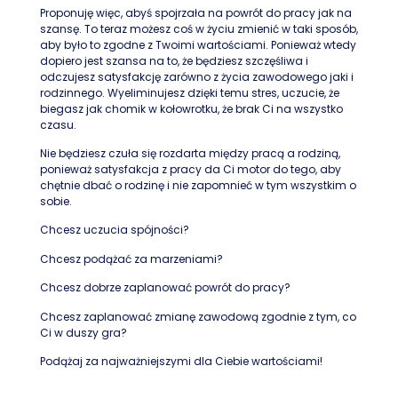
Proponuję więc, abyś spojrzała na powrót do pracy jak na
szansę. To teraz możesz coś w życiu zmienić w taki sposób,
aby było to zgodne z Twoimi wartościami. Ponieważ wtedy
dopiero jest szansa na to, że będziesz szczęśliwa i
odczujesz satysfakcję zarówno z życia zawodowego jaki i
rodzinnego. Wyeliminujesz dzięki temu stres, uczucie, że
biegasz jak chomik w kołowrotku, że brak Ci na wszystko
czasu.
Nie będziesz czuła się rozdarta między pracą a rodziną,
ponieważ satysfakcja z pracy da Ci motor do tego, aby
chętnie dbać o rodzinę i nie zapomnieć w tym wszystkim o
sobie.
Chcesz uczucia spójności?
Chcesz podążać za marzeniami?
Chcesz dobrze zaplanować powrót do pracy?
Chcesz zaplanować zmianę zawodową zgodnie z tym, co
Ci w duszy gra?
Podążaj za najważniejszymi dla Ciebie wartościami!